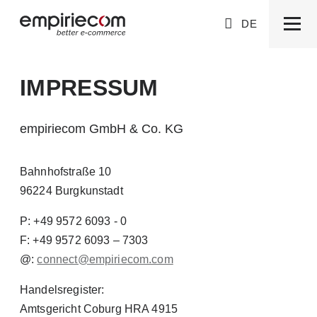
DE
IMPRESSUM
empiriecom GmbH & Co. KG
Bahnhofstraße 10
96224 Burgkunstadt
P: +49 9572 6093 - 0
F: +49 9572 6093 – 7303
@:
con
nect@empi
riecom.com
Handelsregister:
Amtsgericht Coburg HRA 4915