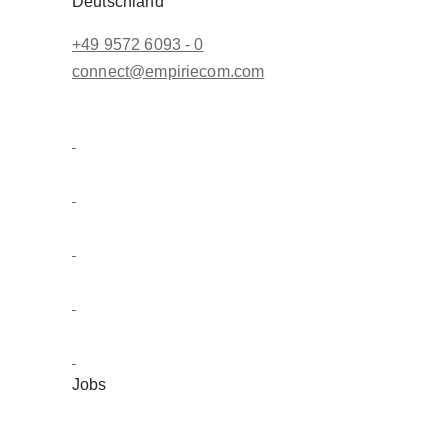
Deutschland
+49 9572 6093 - 0
conn
ect@empiri
ecom.com
Jobs