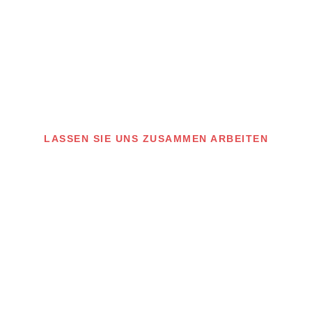
LASSEN SIE UNS ZUSAMMEN ARBEITEN
aben ein Projekt gepla
wollen direkt starten?